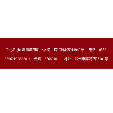
CopyRight 滁州城市职业学院 皖ICP备05014940号 电话：0550-
3566010 3566011 传真：3566010 地址：滁州市醉翁西路101号