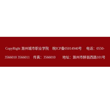
CopyRight 滁州城市职业学院 皖ICP备05014940号 电话：0550-
3566010 3566011 传真：3566010 地址：滁州市醉翁西路101号