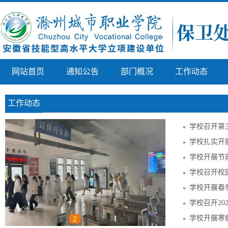
网站首页
通知公告
部门概况
工作动态
工作动态
学校召开第
学校扎实开
学校开展节
学校召开校
学校开展春
学校召开20
学校开展寒
1
2
3
4
5
6
7
8