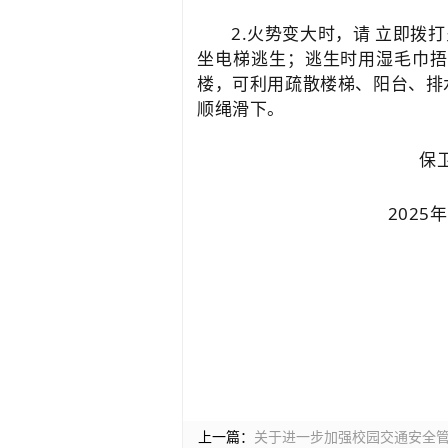
2.火势变大时，请
立即拨打
坐电梯逃生；逃生时用湿毛巾捂
楼，可利用疏散楼梯、阳台、排
顺绳滑下。
保卫
2025年11月
上一篇：
关于进一步加强校园交通安全