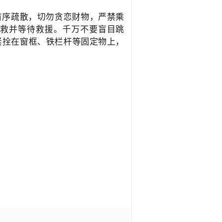
有序疏散，切勿贪恋财物，严禁乘
呼救并等待救援。千万不要盲目跳
紧拴在窗框、铁栏杆等固定物上，