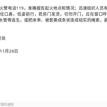
火警电话119，准确报告起火地点和情况；迅速组织人员
住口鼻，低姿前行，若房门发烫，切勿开门，应在窗口
水管等逃生，或把床单、被套撕成条状连成结实的绳索，
处
26日
管理的通知