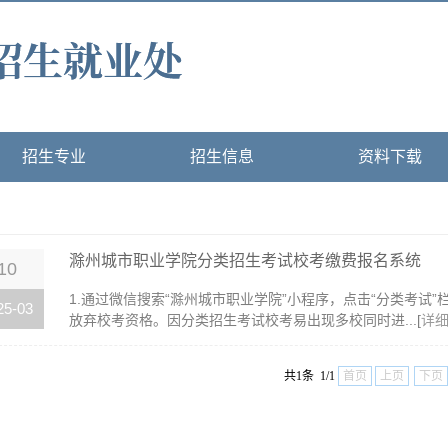
招生专业
招生信息
资料下载
滁州城市职业学院分类招生考试校考缴费报名系统
10
1.通过微信搜索“滁州城市职业学院”小程序，点击“分类考试
25-03
放弃校考资格。因分类招生考试校考易出现多校同时进...[
详
共1条 1/1
首页
上页
下页