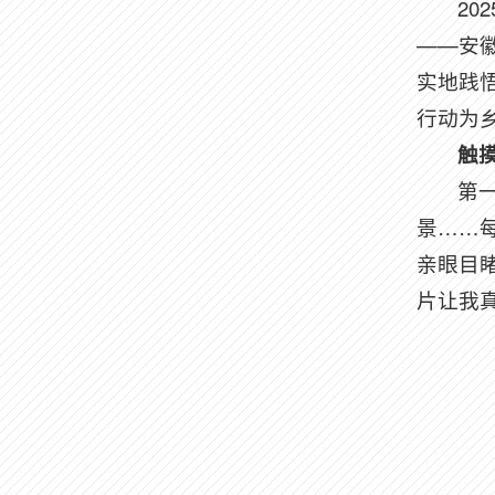
2
——安
实地践
行动为
触
第
景……
亲眼目
片让我