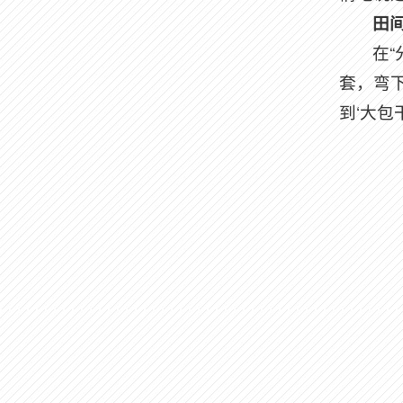
田
在
套，弯
到‘大包