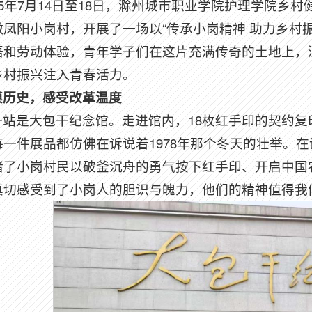
025年7月14日至18日，滁州城市职业学院护理学院
徽凤阳小岗村，开展了一场以“传承小岗精神 助力乡村
悟和劳动体验，青年学子们在这片充满传奇的土地上，深
乡村振兴注入青春活力。
摸历史，感受改革温度
一站是大包干纪念馆。走进馆内，18枚红手印的契约
每一件展品都仿佛在诉说着1978年那个冬天的壮举。
睹了小岗村民以破釜沉舟的勇气按下红手印、开启中国
真切感受到了小岗人的胆识与魄力，他们的精神值得我