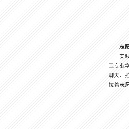
志
实
卫专业
聊天、
拉着志