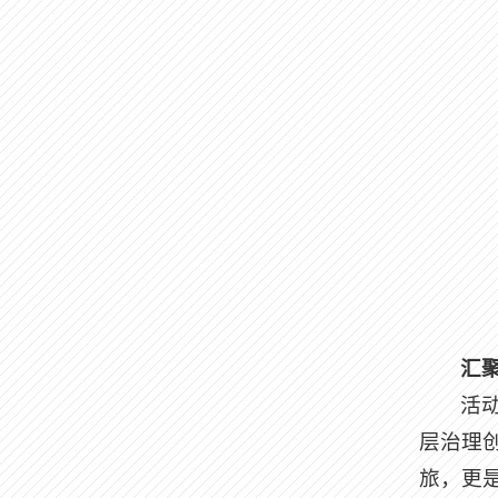
汇
活
层治理
旅，更