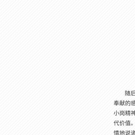
随
奉献的
小岗精
代价值
情地说