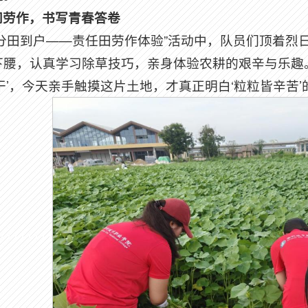
间劳作，书写青春答卷
“分田到户——责任田劳作体验”活动中，队员们顶着烈
下腰，认真学习除草技巧，亲身体验农耕的艰辛与乐趣
干’，今天亲手触摸这片土地，才真正明白‘粒粒皆辛苦