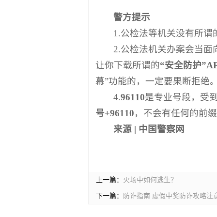
警方提示
1.公检法等机关没有所谓
2.公检法机关办案会当
让你下载所谓的
“安全防护”A
幕”功能的，一定要果断拒绝
4.
96110
是专业号段，受
号+96110
，不会有任何的前缀
来源 |
中国警察网
上一篇：
火场中如何逃生？
下一篇：
防诈指南 虚假中奖防诈攻略注