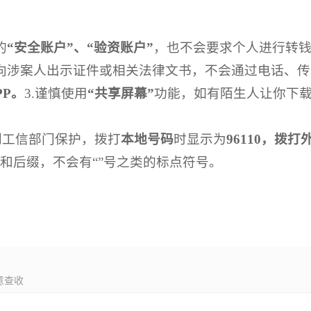
的
“安全账户”、“验资账户”
，也不会要求个人进行转
面向涉案人出示证件或相关法律文书，不会通过电话、
PP。
3.谨慎使用
“共享屏幕”
功能，如有陌生人让你下
。
到工信部门保护，拨打
本地号码
时显示为
96110，拨
和后缀，不会有“”号之类的标点符号。
意查收