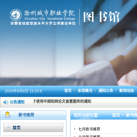
首页
本馆概况
通知公告
新闻动态
2026年8月8日 15:25:8
关于使用中国知网论文查重服务的通知
公告通知
新书推荐
您的当前位置：
首页
>>
新书
首页
七月新书推荐