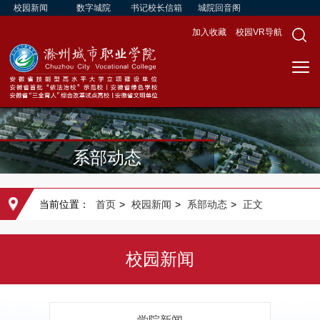
校园新闻
数字城院
书记校长信箱
城院回音阁
加入收藏
校园VR导航
系部动态
当前位置：
首页
>
校园新闻
>
系部动态
>
正文
校园新闻