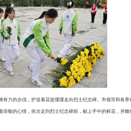
锵有力的步伐，护送着花篮缓缓走向烈士纪念碑。市领导和各界
着崇敬的心情，依次走到烈士纪念碑前，献上手中的鲜花，并瞻