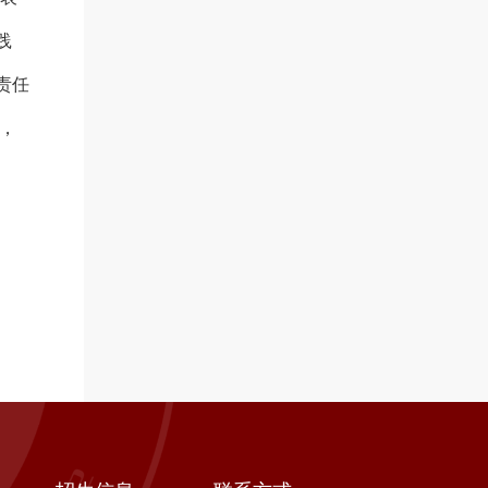
践
责任
，