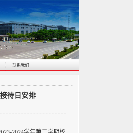
联系我们
访接待日安排
202
3
-202
4
学年第
二
学期校