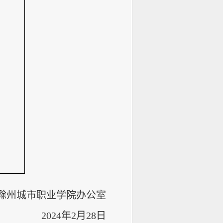
滁州城市职业学院办公室
202
4
年
2
月
28
日