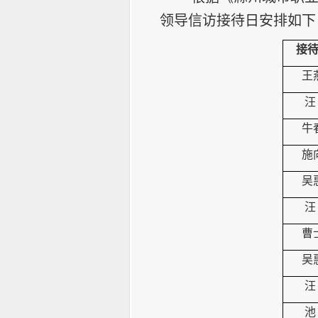
领导信访接待日安排如下
接
王
汪
牛
施
吴
汪
曹
吴
汪
池