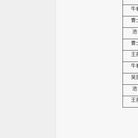
牛
曹
池
曹
王
牛
吴
池
王